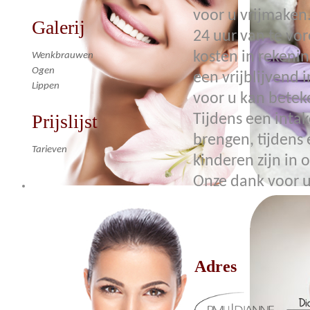
voor u vrijmaken
Galerij
24 uur van te vo
kosten in rekeni
Wenkbrauwen
Ogen
een vrijblijvend
Lippen
voor u kan bete
Prijslijst
Tijdens een inta
brengen, tijdens
Tarieven
kinderen zijn in 
Onze dank voor u
Adres