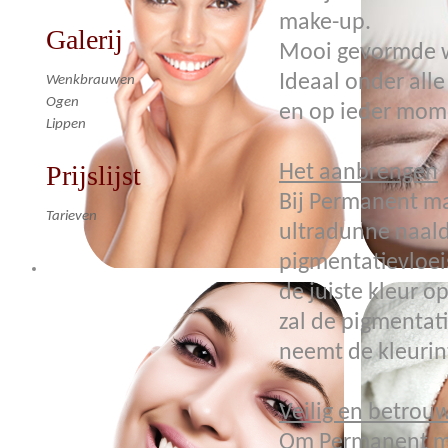
make-up.
Galerij
Mooi gevormde we
Ideaal onder all
Wenkbrauwen
Ogen
en op ieder mom
Lippen
Prijslijst
Het aanbrengen
Bij Permanent ma
Tarieven
ultradunne naald,
pigmentatievloei
de juiste kleur o
zal de pigmentati
neemt de kleurin
Veilig en betrou
Om Permanent m