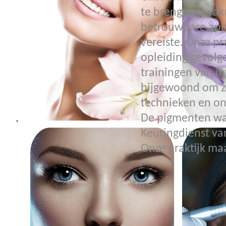
te brengen is v
betrouwbare app
vereiste. Onze pr
opleiding gevolgd
trainingen van in
bijgewoond om zo
technieken en on
De pigmenten wa
Keuringdienst va
Onze praktijk ma